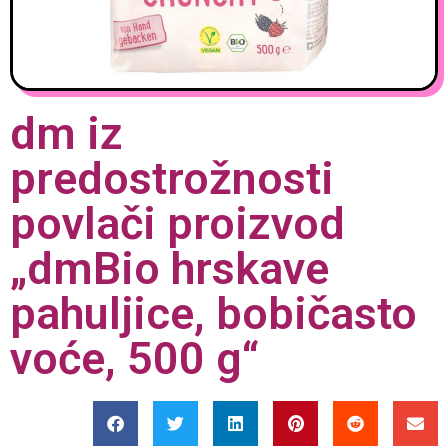
dm iz
predostrožnosti
povlači proizvod
„dmBio hrskave
pahuljice, bobičasto
voće, 500 g“