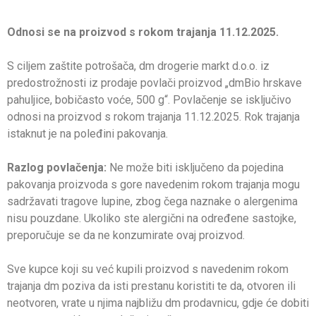
Odnosi se na proizvod s rokom trajanja 11.12.2025.
S ciljem zaštite potrošača, dm drogerie markt d.o.o. iz
predostrožnosti iz prodaje povlači proizvod „dmBio hrskave
pahuljice, bobičasto voće, 500 g“. Povlačenje se isključivo
odnosi na proizvod s rokom trajanja 11.12.2025. Rok trajanja
istaknut je na poleđini pakovanja.
Razlog povlačenja:
Ne može biti isključeno da pojedina
pakovanja proizvoda s gore navedenim rokom trajanja mogu
sadržavati tragove lupine, zbog čega naznake o alergenima
nisu pouzdane. Ukoliko ste alergični na određene sastojke,
preporučuje se da ne konzumirate ovaj proizvod.
Sve kupce koji su već kupili proizvod s navedenim rokom
trajanja dm poziva da isti prestanu koristiti te da, otvoren ili
neotvoren, vrate u njima najbližu dm prodavnicu, gdje će dobiti