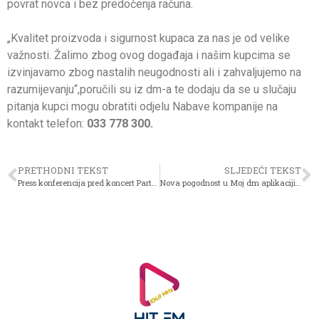
povrat novca i bez predočenja računa.
„Kvalitet proizvoda i sigurnost kupaca za nas je od velike
važnosti. Žalimo zbog ovog događaja i našim kupcima se
izvinjavamo zbog nastalih neugodnosti ali i zahvaljujemo na
razumijevanju“,poručili su iz dm-a te dodaju da se u slučaju
pitanja kupci mogu obratiti odjelu Nabave kompanije na
kontakt telefon:
033 778 300.
PRETHODNI TEKST
SLJEDEĆI TEKST
Press konferencija pred koncert Partibrejkersa u Domu mladih i promocija knjige Zorana Kostića Caneta – „Ukrštene reči“
Nova pogodnost u Moj dm aplikaciji: dm babybonus, podrška od prvog dana