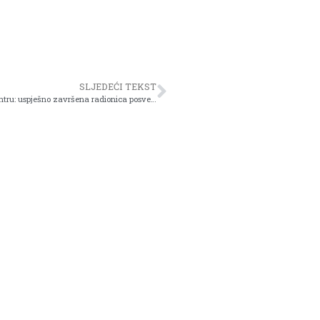
SLJEDEĆI TEKST
Duh srednjeg vijeka oživio kroz igru i znanje u ZOO Bambi centru: uspješno završena radionica posvećena promociji historije i kulture