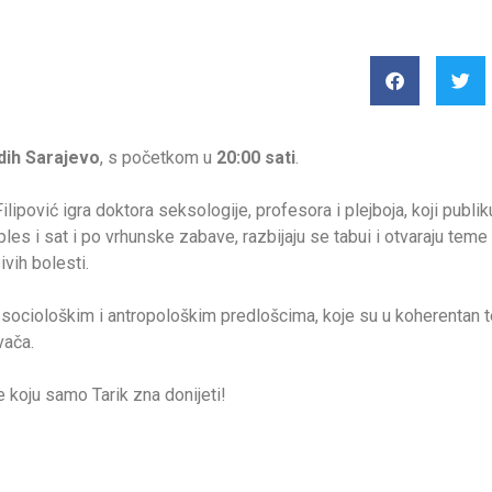
dih Sarajevo
, s početkom u
20:00 sati
.
pović igra doktora seksologije, profesora i plejboja, koji publik
ples i sat i po vrhunske zabave, razbijaju se tabui i otvaraju te
ivih bolesti.
sociološkim i antropološkim predlošcima, koje su u koherentan tek
vača.
 koju samo Tarik zna donijeti!