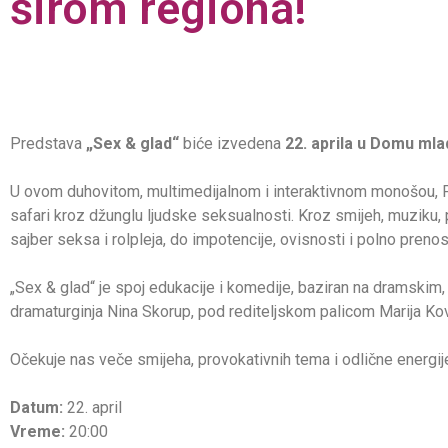
širom regiona!
Predstava
„Sex & glad“
biće izvedena
22. aprila u Domu mla
U ovom duhovitom, multimedijalnom i interaktivnom monošou, Fili
safari kroz džunglu ljudske seksualnosti. Kroz smijeh, muziku, 
sajber seksa i rolpleja, do impotencije, ovisnosti i polno prenos
„Sex & glad“ je spoj edukacije i komedije, baziran na dramskim, 
dramaturginja Nina Skorup, pod rediteljskom palicom Marija Ko
Očekuje nas veče smijeha, provokativnih tema i odlične energije
Datum:
22. april
Vreme:
20:00