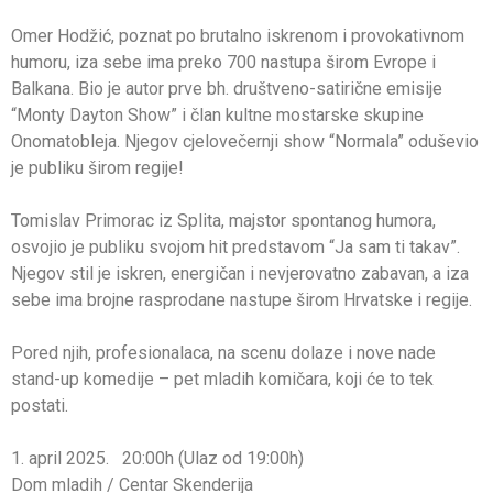
Omer Hodžić, poznat po brutalno iskrenom i provokativnom
humoru, iza sebe ima preko 700 nastupa širom Evrope i
Balkana. Bio je autor prve bh. društveno-satirične emisije
“Monty Dayton Show” i član kultne mostarske skupine
Onomatobleja. Njegov cjelovečernji show “Normala” oduševio
je publiku širom regije!
Tomislav Primorac iz Splita, majstor spontanog humora,
osvojio je publiku svojom hit predstavom “Ja sam ti takav”.
Njegov stil je iskren, energičan i nevjerovatno zabavan, a iza
sebe ima brojne rasprodane nastupe širom Hrvatske i regije.
Pored njih, profesionalaca, na scenu dolaze i nove nade
stand-up komedije – pet mladih komičara, koji će to tek
postati.
1. april 2025. 20:00h (Ulaz od 19:00h)
Dom mladih / Centar Skenderija