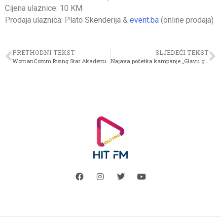
Cijena ulaznice: 10 KM
Prodaja ulaznica: Plato Skenderija &
event.ba
(online prodaja)
PRETHODNI TEKST
SLJEDEĆI TEKST
WomanComm Rising Star Akademija 2025. – Poziv za nove polaznice
Najava početka kampanje „Glavu gore! Stop korištenju mobitela u prometu“