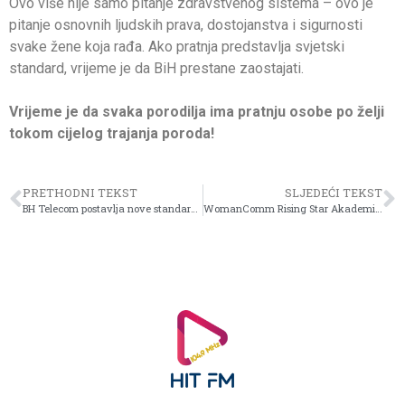
Ovo više nije samo pitanje zdravstvenog sistema – ovo je
pitanje osnovnih ljudskih prava, dostojanstva i sigurnosti
svake žene koja rađa. Ako pratnja predstavlja svjetski
standard, vrijeme je da BiH prestane zaostajati.
Vrijeme je da svaka porodilja ima pratnju osobe po želji
tokom cijelog trajanja poroda!
PRETHODNI TEKST
SLJEDEĆI TEKST
BH Telecom postavlja nove standarde: Prvi u BiH s potpuno digitalnim poslovanjem i e-potpisom za korisnike
WomanComm Rising Star Akademija 2025. – Poziv za nove polaznice