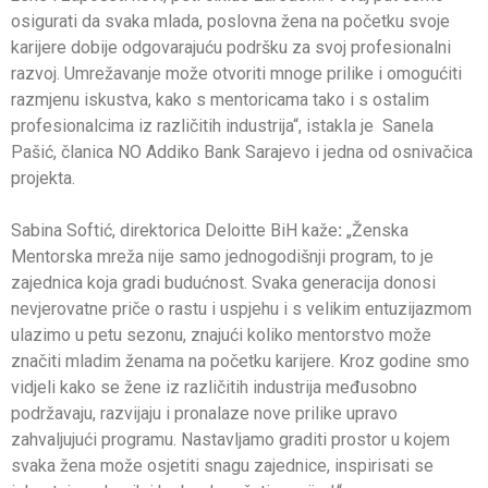
osigurati da svaka mlada, poslovna žena na početku svoje
karijere dobije odgovarajuću podršku za svoj profesionalni
razvoj. Umrežavanje može otvoriti mnoge prilike i omogućiti
razmjenu iskustva, kako s mentoricama tako i s ostalim
profesionalcima iz različitih industrija“, istakla je Sanela
Pašić, članica NO Addiko Bank Sarajevo i jedna od osnivačica
projekta.
Sabina Softić, direktorica Deloitte BiH kaže
:
„Ženska
Mentorska mreža nije samo jednogodišnji program, to je
zajednica koja gradi budućnost. Svaka generacija donosi
nevjerovatne priče o rastu i uspjehu i s velikim entuzijazmom
ulazimo u petu sezonu, znajući koliko mentorstvo može
značiti mladim ženama na početku karijere. Kroz godine smo
vidjeli kako se žene iz različitih industrija međusobno
podržavaju, razvijaju i pronalaze nove prilike upravo
zahvaljujući programu. Nastavljamo graditi prostor u kojem
svaka žena može osjetiti snagu zajednice, inspirisati se