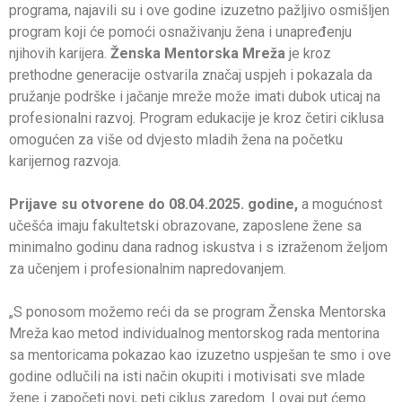
programa, najavili su i ove godine izuzetno pažljivo osmišljen
program koji će pomoći osnaživanju žena i unapređenju
njihovih karijera.
Ženska Mentorska Mreža
je kroz
prethodne generacije ostvarila značaj uspjeh i pokazala da
pružanje podrške i jačanje mreže može imati dubok uticaj na
profesionalni razvoj. Program edukacije je kroz četiri ciklusa
omogućen za više od dvjesto mladih žena na početku
karijernog razvoja.
Prijave su otvorene do 08.04.2025. godine,
a mogućnost
učešća imaju fakultetski obrazovane, zaposlene žene sa
minimalno godinu dana radnog iskustva i s izraženom željom
za učenjem i profesionalnim napredovanjem.
„S ponosom možemo reći da se program Ženska Mentorska
Mreža kao metod individualnog mentorskog rada mentorina
sa mentoricama pokazao kao izuzetno uspješan te smo i ove
godine odlučili na isti način okupiti i motivisati sve mlade
žene i započeti novi, peti ciklus zaredom. I ovaj put ćemo