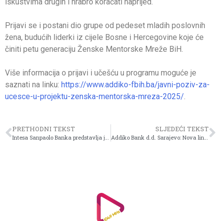
iskustvima drugih i hrabro koračati naprijed.“
Prijavi se i postani dio grupe od pedeset mladih poslovnih
žena, budućih liderki iz cijele Bosne i Hercegovine koje će
činiti petu generaciju Ženske Mentorske Mreže BiH.
Više informacija o prijavi i učešću u programu moguće je
saznati na linku:
https://www.addiko-fbih.ba/javni-poziv-za-
ucesce-u-projektu-zenska-mentorska-mreza-2025/
.
PRETHODNI TEKST
SLJEDEĆI TEKST
Intesa Sanpaolo Banka predstavlja jedinstven proizvod na tržištu – životno osiguranje
Addiko Bank d.d. Sarajevo: Nova linija kredita za pametna energetska rješenja