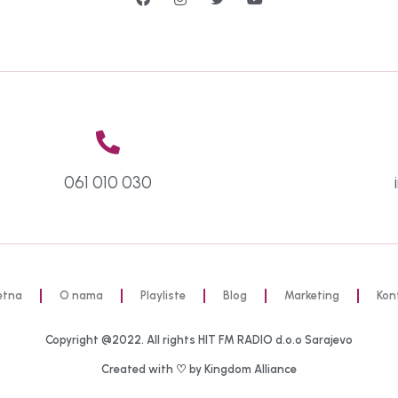
061 010 030
etna
O nama
Playliste
Blog
Marketing
Kon
Copyright @2022. All rights HIT FM RADIO d.o.o Sarajevo
Created with ♡ by Kingdom Alliance