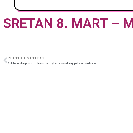
SRETAN 8. MART – 
PRETHODNI TEKST
Addiko shopping vikend – ušteda svakog petka i subote!