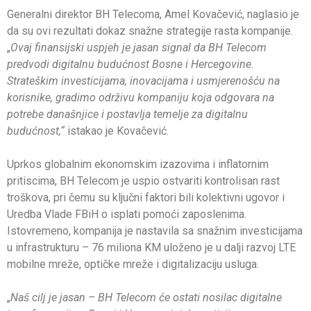
Generalni direktor BH Telecoma, Amel Kovačević, naglasio je
da su ovi rezultati dokaz snažne strategije rasta kompanije.
„
Ovaj finansijski uspjeh je jasan signal da BH Telecom
predvodi digitalnu budućnost Bosne i Hercegovine.
Strateškim investicijama, inovacijama i usmjerenošću na
korisnike, gradimo održivu kompaniju koja odgovara na
potrebe današnjice i postavlja temelje za digitalnu
budućnost,
“
istakao je Kovačević.
Uprkos globalnim ekonomskim izazovima i inflatornim
pritiscima, BH Telecom je uspio ostvariti kontrolisan rast
troškova, pri čemu su ključni faktori bili kolektivni ugovor i
Uredba Vlade FBiH o isplati pomoći zaposlenima.
Istovremeno, kompanija je nastavila sa snažnim investicijama
u infrastrukturu – 76 miliona KM uloženo je u dalji razvoj LTE
mobilne mreže, optičke mreže i digitalizaciju usluga.
„
Naš cilj je jasan – BH Telecom će ostati nosilac digitalne