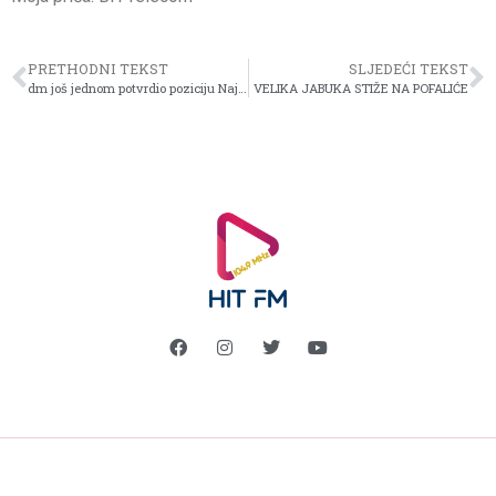
PRETHODNI TEKST
SLJEDEĆI TEKST
dm još jednom potvrdio poziciju Najpoželjnijeg poslodavca u BiH
VELIKA JABUKA STIŽE NA POFALIĆE