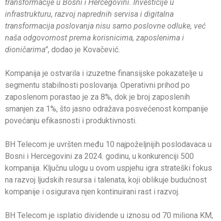
transformacije u Bosni i Hercegovini. Investicije u
infrastrukturu, razvoj naprednih servisa i digitalna
transformacija poslovanja nisu samo poslovne odluke, već
naša odgovornost prema korisnicima, zaposlenima i
dioničarima”
, dodao je Kovačević.
Kompanija je ostvarila i izuzetne finansijske pokazatelje u
segmentu stabilnosti poslovanja. Operativni prihod po
zaposlenom porastao je za 8%, dok je broj zaposlenih
smanjen za 1%, što jasno odražava posvećenost kompanije
povećanju efikasnosti i produktivnosti.
BH Telecom je uvršten među 10 najpoželjnijih poslodavaca u
Bosni i Hercegovini za 2024. godinu, u konkurenciji 500
kompanija. Ključnu ulogu u ovom uspjehu igra strateški fokus
na razvoj ljudskih resursa i talenata, koji oblikuje budućnost
kompanije i osigurava njen kontinuirani rast i razvoj.
BH Telecom je isplatio dividende u iznosu od 70 miliona KM,