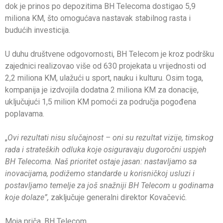
dok je prinos po depozitima BH Telecoma dostigao 5,9
miliona KM, što omogućava nastavak stabilnog rasta i
budućih investicija.
U duhu društvene odgovornosti, BH Telecom je kroz podršku
zajednici realizovao više od 630 projekata u vrijednosti od
2,2 miliona KM, ulažući u sport, nauku i kulturu. Osim toga,
kompanija je izdvojila dodatna 2 miliona KM za donacije,
uključujući 1,5 milion KM pomoći za područja pogođena
poplavama.
„
Ovi rezultati nisu slučajnost – oni su rezultat vizije, timskog
rada i strateških odluka koje osiguravaju dugoročni uspjeh
BH Telecoma. Naš prioritet ostaje jasan: nastavljamo sa
inovacijama, podižemo standarde u korisničkoj usluzi i
postavljamo temelje za još snažniji BH Telecom u godinama
koje dolaze”,
zaključuje generalni direktor Kovačević.
Moja priča. BH Telecom