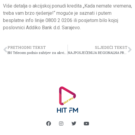
Više detalja o akcijskoj ponudi kredita „Kada nemate vremena,
treba vam brzo rješenje!“ moguće je saznati i putem
besplatne info linije 0800 2 0206 ili posjetom bilo kojoj
poslovnici Addiko Bank d.d. Sarajevo.
PRETHODNI TEKST
SLJEDEĆI TEKST
BH Telecom podnio zahtjev za akviziciju Telemacha Konkurencijskom vijeću BiH
NAJPOSJEĆENIJA REGIONALNA PREDSTAVA NA BH TURNEJI U FEBRUARU: “Kakva ti je žena, takav ti je život”