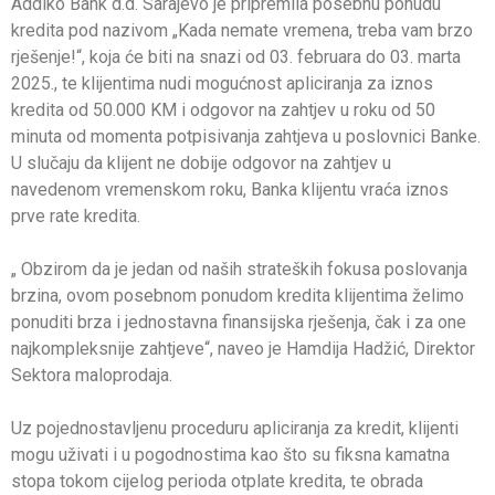
Addiko Bank d.d. Sarajevo je pripremila posebnu ponudu
kredita pod nazivom „Kada nemate vremena, treba vam brzo
rješenje!“, koja će biti na snazi od 03. februara do 03. marta
2025., te klijentima nudi mogućnost apliciranja za iznos
kredita od 50.000 KM i odgovor na zahtjev u roku od 50
minuta od momenta potpisivanja zahtjeva u poslovnici Banke.
U slučaju da klijent ne dobije odgovor na zahtjev u
navedenom vremenskom roku, Banka klijentu vraća iznos
prve rate kredita.
„ Obzirom da je jedan od naših strateških fokusa poslovanja
brzina, ovom posebnom ponudom kredita klijentima želimo
ponuditi brza i jednostavna finansijska rješenja, čak i za one
najkompleksnije zahtjeve“, naveo je Hamdija Hadžić, Direktor
Sektora maloprodaja.
Uz pojednostavljenu proceduru apliciranja za kredit, klijenti
mogu uživati i u pogodnostima kao što su fiksna kamatna
stopa tokom cijelog perioda otplate kredita, te obrada