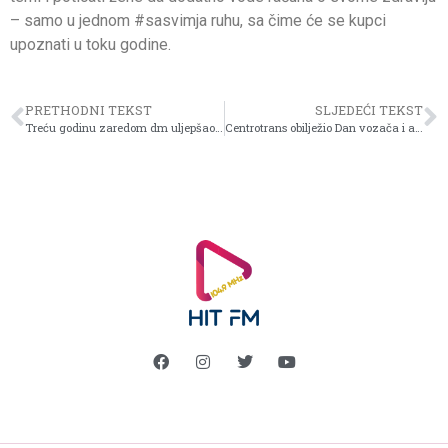
– samo u jednom #sasvimja ruhu, sa čime će se kupci
upoznati u toku godine.
PRETHODNI TEKST
SLJEDEĆI TEKST
Treću godinu zaredom dm uljepšao praznike štićenicima Doma za djecu bez roditeljskog staranja u Tuzli
Centrotrans obilježio Dan vozača i automehaničara