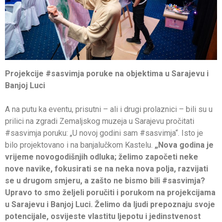
Projekcije #sasvimja poruke na objektima u Sarajevu i
Banjoj Luci
A na putu ka eventu, prisutni – ali i drugi prolaznici – bili su u
prilici na zgradi Zemaljskog muzeja u Sarajevu pročitati
#sasvimja poruku: „U novoj godini sam #sasvimja“. Isto je
bilo projektovano i na banjalučkom Kastelu.
„Nova godina je
vrijeme novogodišnjih odluka; želimo započeti neke
nove navike, fokusirati se na neka nova polja, razvijati
se u drugom smjeru, a zašto ne bismo bili #sasvimja?
Upravo to smo željeli poručiti i porukom na projekcijama
u Sarajevu i Banjoj Luci. Želimo da ljudi prepoznaju svoje
potencijale, osvijeste vlastitu ljepotu i jedinstvenost