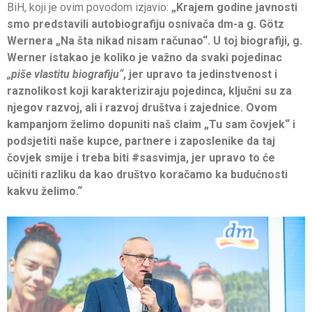
BiH, koji je ovim povodom izjavio:
„Krajem godine javnosti
smo predstavili autobiografiju osnivača dm-a g. Götz
Wernera „Na šta nikad nisam računao“. U toj biografiji, g.
Werner istakao je koliko je važno da svaki pojedinac
„piše vlastitu biografiju“
, jer upravo ta jedinstvenost i
raznolikost koji karakteriziraju pojedinca, ključni su za
njegov razvoj, ali i razvoj društva i zajednice. Ovom
kampanjom želimo dopuniti naš claim „Tu sam čovjek“ i
podsjetiti naše kupce, partnere i zaposlenike da taj
čovjek smije i treba biti
#sasvimja, jer upravo to će
učiniti razliku da kao društvo koračamo ka budućnosti
kakvu želimo.“