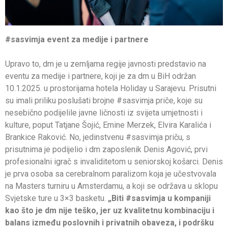
#sasvimja event za medije i partnere
Upravo to, dm je u zemljama regije javnosti predstavio na
eventu za medije i partnere, koji je za dm u BiH održan
10.1.2025. u prostorijama hotela Holiday u Sarajevu. Prisutni
su imali priliku poslušati brojne #sasvimja priče, koje su
nesebično podijelile javne ličnosti iz svijeta umjetnosti i
kulture, poput Tatjane Šojić, Emine Merzek, Elvira Karalića i
Brankice Raković. No, jedinstvenu #sasvimja priču, s
prisutnima je podijelio i dm zaposlenik Denis Agović, prvi
profesionalni igrač s invaliditetom u seniorskoj košarci. Denis
je prva osoba sa cerebralnom paralizom koja je učestvovala
na Masters turniru u Amsterdamu, a koji se održava u sklopu
Svjetske ture u 3×3 basketu.
„Biti #sasvimja u kompaniji
kao što je dm nije teško, jer uz kvalitetnu kombinaciju i
balans između poslovnih i privatnih obaveza, i podršku