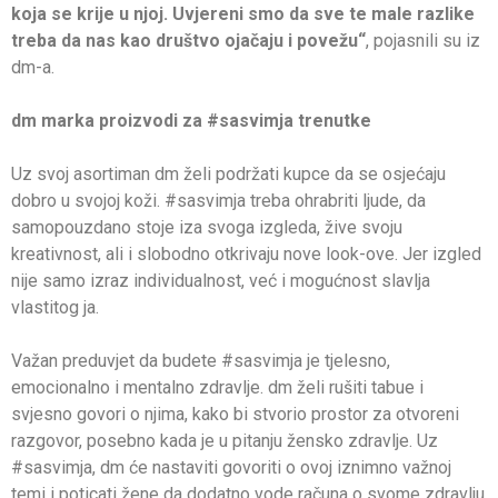
koja se krije u njoj. Uvjereni smo da sve te male razlike
treba da nas kao društvo ojačaju i povežu“
, pojasnili su iz
dm-a.
dm marka proizvodi za #sasvimja trenutke
Uz svoj asortiman dm želi podržati kupce da se osjećaju
dobro u svojoj koži. #sasvimja treba ohrabriti ljude, da
samopouzdano stoje iza svoga izgleda, žive svoju
kreativnost, ali i slobodno otkrivaju nove look-ove. Jer izgled
nije samo izraz individualnost, već i mogućnost slavlja
vlastitog ja.
Važan preduvjet da budete #sasvimja je tjelesno,
emocionalno i mentalno zdravlje. dm želi rušiti tabue i
svjesno govori o njima, kako bi stvorio prostor za otvoreni
razgovor, posebno kada je u pitanju žensko zdravlje. Uz
#sasvimja, dm će nastaviti govoriti o ovoj iznimno važnoj
temi i poticati žene da dodatno vode računa o svome zdravlju