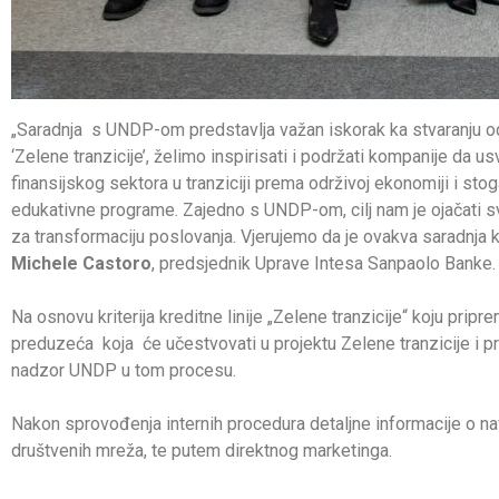
„Saradnja s UNDP-om predstavlja važan iskorak ka stvaranju odr
‘Zelene tranzicije’, želimo inspirisati i podržati kompanije da
finansijskog sektora u tranziciji prema održivoj ekonomiji i st
edukativne programe. Zajedno s UNDP-om, cilj nam je ojačati sv
za transformaciju poslovanja. Vjerujemo da je ovakva saradnja k
Michele Castoro
, predsjednik Uprave Intesa Sanpaolo Banke.
Na osnovu kriterija kreditne linije „Zelene tranzicije“ koju pri
preduzeća koja će učestvovati u projektu Zelene tranzicije i pre
nadzor UNDP u tom procesu.
Nakon sprovođenja internih procedura detaljne informacije o nav
društvenih mreža, te putem direktnog marketinga.