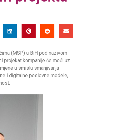
zećima (MSP) u BiH pod nazivom
ni projekat kompanije će moći uz
omjene u smislu smanjivanja
užne i digitalne poslovne modele,
nost.