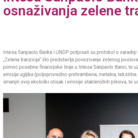
osnaživanja zelene t
Intesa Sanpaolo Banka i UNDP potpisali su protokol o saradnj
„Zelena tranzicija“ što predstavlja povezivanje zelenog poslo
pomoć posebne finansijske linije u Intesa Sanpaolo Banci, te 
emisija ugljika (poljoprivredno-prehrambena, metalna, tekstilna i
smanjili svoj ekološki otisak i emisije stakleničkih plinova, te u