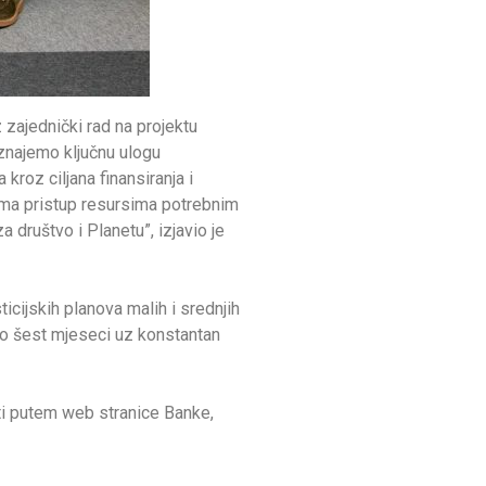
zajednički rad na projektu
oznajemo ključnu ulogu
roz ciljana finansiranja i
jama pristup resursima potrebnim
društvo i Planetu”, izjavio je
icijskih planova malih i srednjih
irno šest mjeseci uz konstantan
sti putem web stranice Banke,