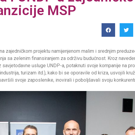
ranzicije MSP
i na zajedničkom projektu namijenjenom malim i srednjim predu
vanja sa zelenim finansiranjem za održivu budućnost. Kroz navede
uz savjetodavne usluge UNDP-a, potaknuti svoje kompanije na pr
ndustrija, turizam itd.), kako bi se oporavile od kriza, usvojili kr
savršili svoje zaposlenike, inovirali i poboljšavali svoju konkurent