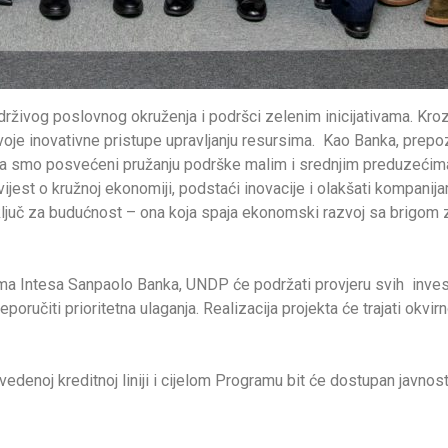
živog poslovnog okruženja i podršci zelenim inicijativama. Kroz 
 usvoje inovativne pristupe upravljanju resursima. Kao Banka, prep
oga smo posvećeni pružanju podrške malim i srednjim preduzećima k
ijest o kružnoj ekonomiji, podstaći inovacije i olakšati kompani
ljuč za budućnost – ona koja spaja ekonomski razvoj sa brigom za 
prema Intesa Sanpaolo Banka, UNDP će podržati provjeru svih invest
poručiti prioritetna ulaganja. Realizacija projekta će trajati okv
edenoj kreditnoj liniji i cijelom Programu bit će dostupan javno