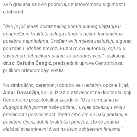
svih građana sa ovih područja, uz istovremenu sigurnost i
udobnost.
“
Ovo je još jedan dokaz našeg kontinuiranog ulaganja u
unapređenje kvaliteta usluga i brige o našim korisnicima,
posebno najmlađima. Građani ovih mjesta zaslužuju siguran,
pouzdan i udoban prevoz, a upravo ovi autobusi, koji su u
savršenom tehničkom stanju, to omogućavaju
,” istakao je
dr.sc. Safudin Čengić
, predsjednik uprave Centrotransa,
prilikom primopredaje vozila.
Na simboličnoj ceremoniji obratio se i načelnik općine Ilijaš,
Amar Dovadžija
, koji je izrazio zahvalnost na doprinosu koji
Centrotrans pruža lokalnoj zajednici: “
Ova kompanija je
dugogodišnji partner naše općine, i uvijek dokazuju svoju
predanost i posvećenost. Sretni smo što su naši građani, a
posebno djeca, dobili kvalitetan prijevoz, što će znatno
olakšati svakodnevni život na ovim zahtjevnim linijama.
“