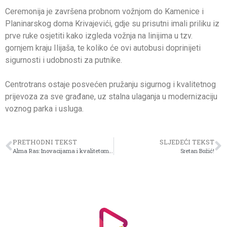
Ceremonija je završena probnom vožnjom do Kamenice i
Planinarskog doma Krivajevići, gdje su prisutni imali priliku iz
prve ruke osjetiti kako izgleda vožnja na linijima u tzv.
gornjem kraju Ilijaša, te koliko će ovi autobusi doprinijeti
sigurnosti i udobnosti za putnike.
Centrotrans ostaje posvećen pružanju sigurnog i kvalitetnog
prijevoza za sve građane, uz stalna ulaganja u modernizaciju
voznog parka i usluga.
PRETHODNI TEKST
SLJEDEĆI TEKST
Alma Ras: Inovacijama i kvalitetom potvrđujemo lidersku poziciju
Sretan Božić!