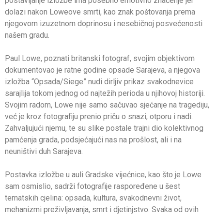
postavljanje izložbe ima posebno emotivno značenje jer
dolazi nakon Loweove smrti, kao znak poštovanja prema
njegovom izuzetnom doprinosu i nesebičnoj posvećenosti
našem gradu.
Paul Lowe, poznati britanski fotograf, svojim objektivom
dokumentovao je ratne godine opsade Sarajeva, a njegova
izložba “Opsada/Siege” nudi dirljiv prikaz svakodnevice
sarajlija tokom jednog od najtežih perioda u njihovoj historiji.
Svojim radom, Lowe nije samo sačuvao sjećanje na tragediju,
već je kroz fotografiju prenio priču o snazi, otporu i nadi.
Zahvaljujući njemu, te su slike postale trajni dio kolektivnog
pamćenja grada, podsjećajući nas na prošlost, ali i na
neuništivi duh Sarajeva.
Postavka izložbe u auli Gradske vijećnice, kao što je Lowe
sam osmislio, sadrži fotografije raspoređene u šest
tematskih cjelina: opsada, kultura, svakodnevni život,
mehanizmi preživljavanja, smrt i djetinjstvo. Svaka od ovih