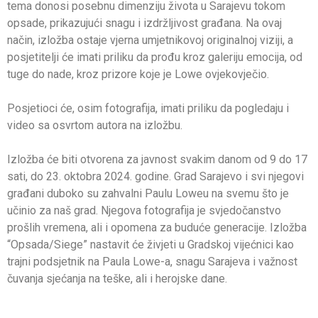
tema donosi posebnu dimenziju života u Sarajevu tokom
opsade, prikazujući snagu i izdržljivost građana. Na ovaj
način, izložba ostaje vjerna umjetnikovoj originalnoj viziji, a
posjetitelji će imati priliku da prođu kroz galeriju emocija, od
tuge do nade, kroz prizore koje je Lowe ovjekovječio.
Posjetioci će, osim fotografija, imati priliku da pogledaju i
video sa osvrtom autora na izložbu.
Izložba će biti otvorena za javnost svakim danom od 9 do 17
sati, do 23. oktobra 2024. godine. Grad Sarajevo i svi njegovi
građani duboko su zahvalni Paulu Loweu na svemu što je
učinio za naš grad. Njegova fotografija je svjedočanstvo
prošlih vremena, ali i opomena za buduće generacije. Izložba
“Opsada/Siege” nastavit će živjeti u Gradskoj vijećnici kao
trajni podsjetnik na Paula Lowe-a, snagu Sarajeva i važnost
čuvanja sjećanja na teške, ali i herojske dane.