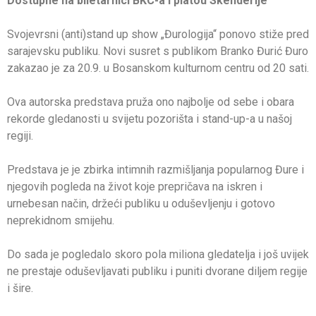
Dostupne na biletarnici BKC-a i platou Skenderije
Svojevrsni (anti)stand up show „Đurologija“ ponovo stiže pred
sarajevsku publiku. Novi susret s publikom Branko Đurić Đuro
zakazao je za 20.9. u Bosanskom kulturnom centru od 20 sati.
Ova autorska predstava pruža ono najbolje od sebe i obara
rekorde gledanosti u svijetu pozorišta i stand-up-a u našoj
regiji.
Predstava je je zbirka intimnih razmišljanja popularnog Đure i
njegovih pogleda na život koje prepričava na iskren i
urnebesan način, držeći publiku u oduševljenju i gotovo
neprekidnom smijehu.
Do sada je pogledalo skoro pola miliona gledatelja i još uvijek
ne prestaje oduševljavati publiku i puniti dvorane diljem regije
i šire.