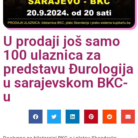
U prodaji još samo
100 ulaznica za
predstavu Đurologija
u sarajevskom BKC-
u