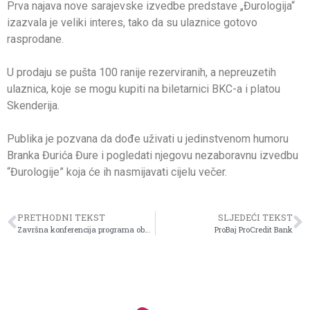
Prva najava nove sarajevske izvedbe predstave „Đurologija“
izazvala je veliki interes, tako da su ulaznice gotovo
rasprodane.
U prodaju se pušta 100 ranije rezerviranih, a nepreuzetih
ulaznica, koje se mogu kupiti na biletarnici BKC-a i platou
Skenderija.
Publika je pozvana da dođe uživati u jedinstvenom humoru
Branka Đurića Đure i pogledati njegovu nezaboravnu izvedbu
“Đurologije” koja će ih nasmijavati cijelu večer.
PRETHODNI TEKST
SLJEDEĆI TEKST
Završna konferencija programa obuke za dugotrajno nezaposlene žene (40-49 godina): „Jačanje demografske otpornosti BiH kroz osposobljavanje žena za tržište rada“
ProBaj ProCredit Bank