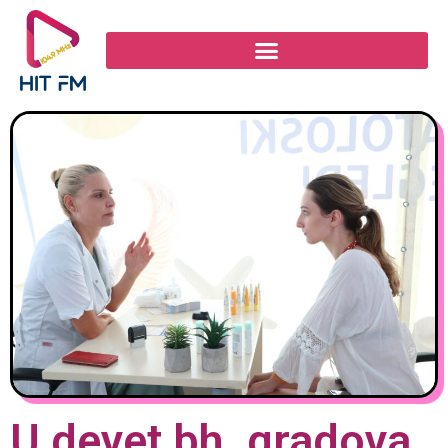
U devet bh. gradova