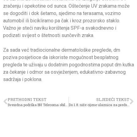
zračenju i opekotine od sunca. Oštećenje UV zrakama može
se dogoditi i dok šetamo, sjedimo na terasama, vozimo
automobil ili bicikliramo pa čak i kroz prozorsko staklo.
Važno je steći naviku korištenja SPF-a svakodnevno i
podizati svijest o štetnosti sunčevih zraka.
Za sada već tradiocionalne dermatološke preglede, dm
poziva posjetioce da iskoriste mogućnost besplatnog
pregleda te uživaju u dodatnim pogodnostima poput dm kutka
za čekanje i odmor sa osvježenjem, edukativno-zabavnog
sadržaja i poklona.
PRETHODNI TEKST
SLJEDEĆI TEKST
Svesrdna podrška BH Telecoma obilježavanju 29. godišnjice genocida u Srebrenici
Do 1.8. niže cijene ulaznica za predstavu Đurologija u sarajevskom BKC-u