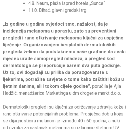
4.8. Neum, plaža ispred hotela „Sunce“
11.8. Bihać, glavni gradski trg
„Iz godine u godinu svjedoci smo, nažalost, da je
incidencija melanoma u porastu, zato su preventivni
pregledi i rano otkrivanje melanoma ključni za uspješno
liječenje. Organizovanjem besplatnih dermatoloških
pregleda želimo da podstaknemo naše građane da svaki
mjesec urade samopregled mladeža, a pregled kod
dermatologa se preporučuje barem dva puta godišnje.
Uz to, ovi događaji su prilika da porazgovarate s
ljekarima, potražite savjete o tome kako zaštititi kožu u
ljetnim danima, ali i tokom cijele godine”
, poručila je Ajla
Hadžić, menadžerica Marketinga u dm drogerie markt d.o.o.
Dermatološki pregledi su ključni za održavanje zdravlja kože i
rano otkrivanje potencijalnih problema. Prosječna dob u kojoj
se dijagnosticira melanom je između 40 i 60 godina, a neki
od uzroka za nastanak melanoma su izlaganje štetnom UV