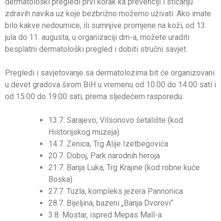
dermatološki pregledi prvi korak ka prevenciji i sticanju
zdravih navika uz koje bezbrižno možemo uživati. Ako imate
bilo kakve nedoumice, ili sumnjive promjene na koži, od 13.
jula do 11. augusta, u organizaciji dm-a, možete uraditi
besplatni dermatološki pregled i dobiti stručni savjet.
Pregledi i savjetovanje sa dermatolozima bit će organizovani
u devet gradova širom BiH u vremenu od 10:00 do 14:00 sati i
od 15:00 do 19:00 sati, prema sljedećem rasporedu:
13.7. Sarajevo, Vilsonovo šetalište (kod
Historijskog muzeja)
14.7. Zenica, Trg Alije Izetbegovića
20.7. Doboj, Park narodnih heroja
21.7. Banja Luka, Trg Krajine (kod robne kuće
Boska)
27.7. Tuzla, kompleks jezera Pannonica
28.7. Bijeljina, bazeni „Banja Dvorovi“
3.8. Mostar, ispred Mepas Mall-a