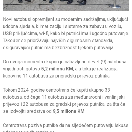
Novi autobusi opremljeni su modernim sadržajima, uključujući
udobna sjedala, klimatizaciju i sisteme za zabavu u vozilu,
USB priključcima, wi-fi, kako bi putnici imali ugodno putovanje.
Također se pridržavaju najviših sigurnosnih standarda,
osiguravajući putnicima bezbrižnost tijekom putovanja.
Do ovoga momenta ukupno je nabavljeno devet (9) autobusa
vrijednosti gotovo
5,2 miliona KM
, a u toku je realizacija
kupovine 11 autobusa za prigradski prijevoz putnika.
Tokom 2024. godine centrotrans će kupiti ukupno 33
autobusa, od čega 11 autobusa za međunarodni i vanlinijski
prijevoz i 22 autobusa za gradski prijevoz putnika, za šta će
se izdvojiti sredstva od
9,5 miliona KM
.
Centrotrans poziva putnike da na sljedećem putovanju iskuse