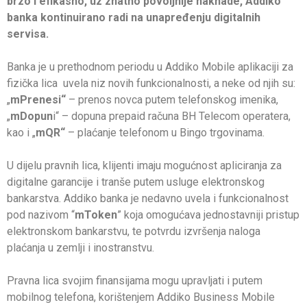
brzo i efikasno, uz znatno povoljnije naknade, Addiko
banka kontinuirano radi na unapređenju digitalnih
servisa.
Banka je u prethodnom periodu u Addiko Mobile aplikaciji za
fizička lica uvela niz novih funkcionalnosti, a neke od njih su:
„
mPrenesi“
– prenos novca putem telefonskog imenika,
„
mDopun
i“ – dopuna prepaid računa BH Telecom operatera,
kao i „
mQR“
– plaćanje telefonom u Bingo trgovinama.
U dijelu pravnih lica, klijenti imaju mogućnost apliciranja za
digitalne garancije i tranše putem usluge elektronskog
bankarstva. Addiko banka je nedavno uvela i funkcionalnost
pod nazivom “
mToken
” koja omogućava jednostavniji pristup
elektronskom bankarstvu, te potvrdu izvršenja naloga
plaćanja u zemlji i inostranstvu.
Pravna lica svojim finansijama mogu upravljati i putem
mobilnog telefona, korištenjem Addiko Business Mobile