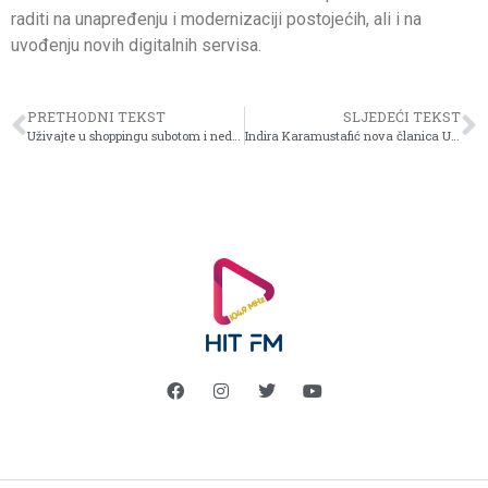
raditi na unapređenju i modernizaciji postojećih, ali i na
uvođenju novih digitalnih servisa.
PRETHODNI TEKST
SLJEDEĆI TEKST
Uživajte u shoppingu subotom i nedjeljom uz Mastercard® karticu Intesa Sanpaolo Banke
Indira Karamustafić nova članica Uprave Intesa Sanpaolo Banke