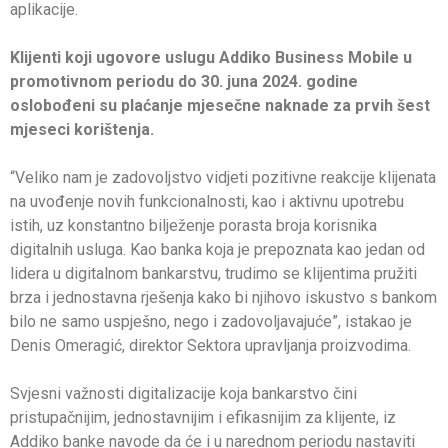
aplikacije.
Klijenti koji ugovore uslugu Addiko Business Mobile u
promotivnom periodu do 30. juna 2024. godine
oslobođeni su plaćanje mjesečne naknade za prvih šest
mjeseci korištenja.
“Veliko nam je zadovoljstvo vidjeti pozitivne reakcije klijenata
na uvođenje novih funkcionalnosti, kao i aktivnu upotrebu
istih, uz konstantno bilježenje porasta broja korisnika
digitalnih usluga. Kao banka koja je prepoznata kao jedan od
lidera u digitalnom bankarstvu, trudimo se klijentima pružiti
brza i jednostavna rješenja kako bi njihovo iskustvo s bankom
bilo ne samo uspješno, nego i zadovoljavajuće”, istakao je
Denis Omeragić, direktor Sektora upravljanja proizvodima.
Svjesni važnosti digitalizacije koja bankarstvo čini
pristupačnijim, jednostavnijim i efikasnijim za klijente, iz
Addiko banke navode da će i u narednom periodu nastaviti