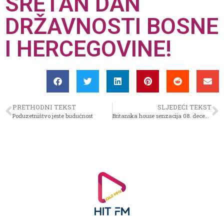
SRETAN DAN
DRŽAVNOSTI BOSNE
I HERCEGOVINE!
PRETHODNI TEKST
SLJEDEĆI TEKST
Poduzetništvo jeste budućnost
Britanska house senzacija 08. decembra stiže u Dom mladih – ulaznice u prodaji