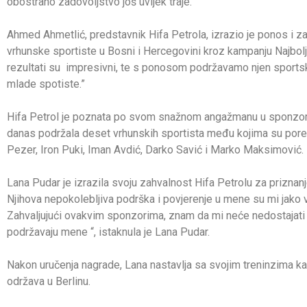
obostrano zadovoljstvo još uvijek traje.
Ahmed Ahmetlić, predstavnik Hifa Petrola, izrazio je ponos i za
vrhunske sportiste u Bosni i Hercegovini kroz kampanju Najbolji
rezultati su impresivni, te s ponosom podržavamo njen sportski
mlade spotiste.”
Hifa Petrol je poznata po svom snažnom angažmanu u sponzorstvu
danas podržala deset vrhunskih sportista među kojima su por
Pezer, Iron Puki, Iman Avdić, Darko Savić i Marko Maksimović.
Lana Pudar je izrazila svoju zahvalnost Hifa Petrolu za priznanje 
Njihova nepokolebljiva podrška i povjerenje u mene su mi jako va
Zahvaljujući ovakvim sponzorima, znam da mi neće nedostajati m
podržavaju mene “, istaknula je Lana Pudar.
Nakon uručenja nagrade, Lana nastavlja sa svojim treninzima kak
održava u Berlinu.