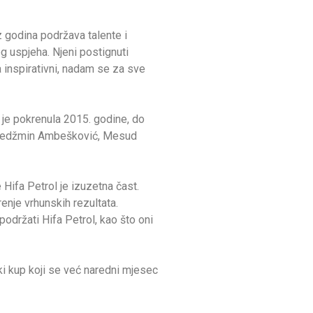
z godina podržava talente i
g uspjeha. Njeni postignuti
 inspirativni, nadam se za sve
 je pokrenula 2015. godine, do
, Nedžmin Ambešković, Mesud
e Hifa Petrol je izuzetna čast.
enje vrhunskih rezultata.
održati Hifa Petrol, kao što oni
ki kup koji se već naredni mjesec