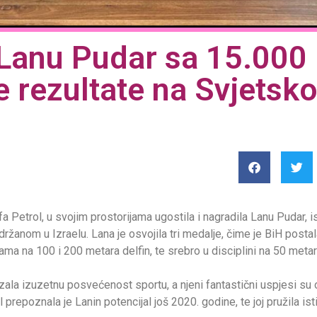
a Lanu Pudar sa 15.000
e rezultate na Svjetsk
u
fa Petrol, u svojim prostorijama ugostila i nagradila Lanu Pudar, 
žanom u Izraelu. Lana je osvojila tri medalje, čime je BiH postal
ma na 100 i 200 metara delfin, te srebro u disciplini na 50 metara
zala izuzetnu posvećenost sportu, a njeni fantastični uspjesi su 
prepoznala je Lanin potencijal još 2020. godine, te joj pružila is