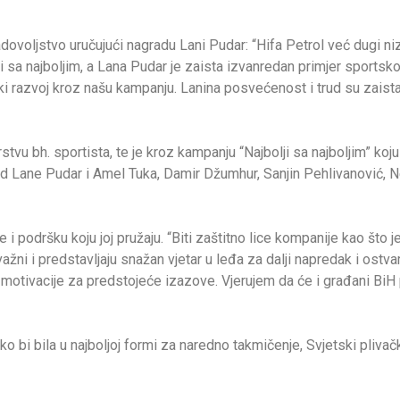
dovoljstvo uručujući nagradu Lani Pudar: “Hifa Petrol već dugi ni
 sa najboljim, a Lana Pudar je zaista izvanredan primjer sportsko
 razvoj kroz našu kampanju. Lanina posvećenost i trud su zaista
 bh. sportista, te je kroz kampanju “Najbolji sa najboljim” koju
ed Lane Pudar i Amel Tuka, Damir Džumhur, Sanjin Pehlivanović
i podršku koju joj pružaju. “Biti zaštitno lice kompanije kao što j
žni i predstavljaju snažan vjetar u leđa za dalji napredak i ostvar
otivacije za predstojeće izazove. Vjerujem da će i građani BiH p
o bi bila u najboljoj formi za naredno takmičenje, Svjetski plivač