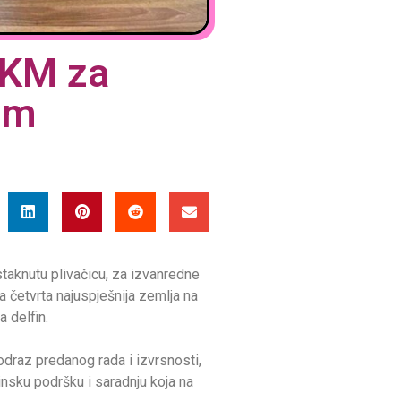
 KM za
om
istaknutu plivačicu, za izvanredne
a četvrta najuspješnija zemlja na
 delfin.
odraz predanog rada i izvrsnosti,
tinsku podršku i saradnju koja na