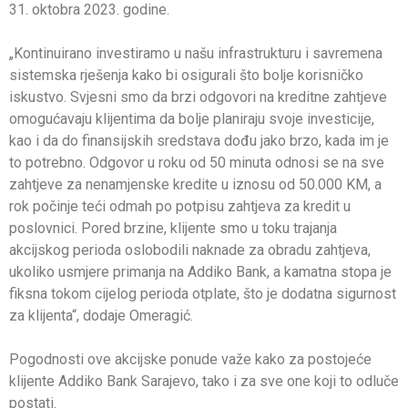
31. oktobra 2023. godine.
„Kontinuirano investiramo u našu infrastrukturu i savremena
sistemska rješenja kako bi osigurali što bolje korisničko
iskustvo. Svjesni smo da brzi odgovori na kreditne zahtjeve
omogućavaju klijentima da bolje planiraju svoje investicije,
kao i da do finansijskih sredstava dođu jako brzo, kada im je
to potrebno. Odgovor u roku od 50 minuta odnosi se na sve
zahtjeve za nenamjenske kredite u iznosu od 50.000 KM, a
rok počinje teći odmah po potpisu zahtjeva za kredit u
poslovnici. Pored brzine, klijente smo u toku trajanja
akcijskog perioda oslobodili naknade za obradu zahtjeva,
ukoliko usmjere primanja na Addiko Bank, a kamatna stopa je
fiksna tokom cijelog perioda otplate, što je dodatna sigurnost
za klijenta“, dodaje Omeragić.
Pogodnosti ove akcijske ponude važe kako za postojeće
klijente Addiko Bank Sarajevo, tako i za sve one koji to odluče
postati.