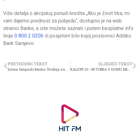
Više detalja o akcijskoj ponudi kredita „Ako je život trka, mi
vam dajemo prednost za pobjedu“, dostupno je na web
stranici Banke, a iste možete saznati i putem besplatne info
linije
0 800 2 0206
ili posjetom bilo kojoj poslovnici Addiko
Bank Sarajevo.
PRETHODNI TEKST
SLJEDEĆI TEKST
Intesa Sanpaolo Banka: Štednja za najljepše priče koje tek dolaze
KALIOPI 23. OKTOBRA U DOMU MLADIH!