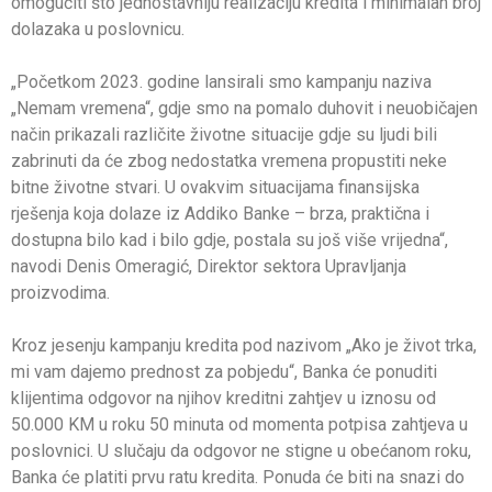
omogućiti što jednostavniju realizaciju kredita i minimalan broj
dolazaka u poslovnicu.
„Početkom 2023. godine lansirali smo kampanju naziva
„Nemam vremena“, gdje smo na pomalo duhovit i neuobičajen
način prikazali različite životne situacije gdje su ljudi bili
zabrinuti da će zbog nedostatka vremena propustiti neke
bitne životne stvari. U ovakvim situacijama finansijska
rješenja koja dolaze iz Addiko Banke – brza, praktična i
dostupna bilo kad i bilo gdje, postala su još više vrijedna“,
navodi Denis Omeragić, Direktor sektora Upravljanja
proizvodima.
Kroz jesenju kampanju kredita pod nazivom „Ako je život trka,
mi vam dajemo prednost za pobjedu“, Banka će ponuditi
klijentima odgovor na njihov kreditni zahtjev u iznosu od
50.000 KM u roku 50 minuta od momenta potpisa zahtjeva u
poslovnici. U slučaju da odgovor ne stigne u obećanom roku,
Banka će platiti prvu ratu kredita. Ponuda će biti na snazi do