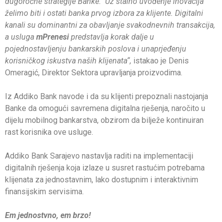
dugoročne strategije Banke. Uz stalno uvođenje inovacija
želimo biti i ostati banka prvog izbora za klijente. Digitalni
kanali su dominantni za obavljanje svakodnevnih transakcija,
a usluga
mPrenesi
predstavlja korak dalje u
pojednostavljenju bankarskih poslova i unaprjeđenju
korisničkog iskustva naših klijenata“,
istakao je Denis
Omeragić, Direktor Sektora upravljanja proizvodima.
Iz Addiko Bank navode i da su klijenti prepoznali nastojanja
Banke da omogući savremena digitalna rješenja, naročito u
dijelu mobilnog bankarstva, obzirom da bilježe kontinuiran
rast korisnika ove usluge.
Addiko Bank Sarajevo nastavlja raditi na implementaciji
digitalnih rješenja koja izlaze u susret rastućim potrebama
klijenata za jednostavnim, lako dostupnim i interaktivnim
finansijskim servisima.
Em jednostvno, em brzo!