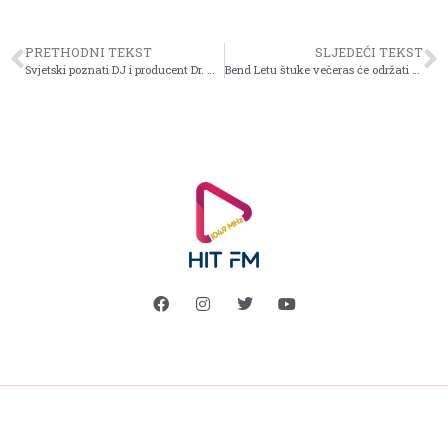
PRETHODNI TEKST
SLJEDEĆI TEKST
Svjetski poznati DJ i producent Dr. Motte večeras nastupa na „After midnight perties“ u Amfiteatru Doma mladih
Bend Letu štuke večeras će održati koncert u sklopu „After midnight parties“ u Domu mladih Centra Skenderija