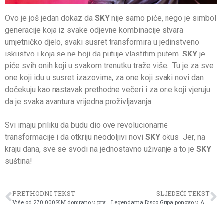
Ovo je još jedan dokaz da
SKY
nije samo piće, nego je simbol
generacije koja iz svake odjevne kombinacije stvara
umjetničko djelo, svaki susret transformira u jedinstveno
iskustvo i koja se ne boji da putuje vlastitim putem.
SKY
je
piće svih onih koji u svakom trenutku traže više. Tu je za sve
one koji idu u susret izazovima, za one koji svaki novi dan
dočekuju kao nastavak prethodne večeri i za one koji vjeruju
da je svaka avantura vrijedna proživljavanja.
Svi imaju priliku da budu dio ove revolucionarne
transformacije i da otkriju neodoljivi novi
SKY
okus Jer, na
kraju dana, sve se svodi na jednostavno uživanje a to je
SKY
suština!
PRETHODNI TEKST
SLJEDEĆI TEKST
Više od 270.000 KM donirano u prvih 10 godina trajanja kampanje Inspirisani srcem
Legendarna Disco Gripa ponovo u Amfiteatru Doma mladih