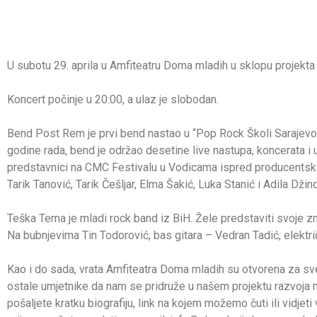
U subotu 29. aprila u Amfiteatru Doma mladih u sklopu projekta
Koncert počinje u 20:00, a ulaz je slobodan.
Bend Post Rem je prvi bend nastao u “Pop Rock Školi Sarajevo” 
godine rada, bend je održao desetine live nastupa, koncerata i 
predstavnici na CMC Festivalu u Vodicama ispred producentske
Tarik Tanović, Tarik Češljar, Elma Šakić, Luka Stanić i Adila Dži
Teška Tema je mladi rock band iz BiH. Žele predstaviti svoje zn
Na bubnjevima Tin Todorović, bas gitara – Vedran Tadić, električ
Kao i do sada, vrata Amfiteatra Doma mladih su otvorena za sve
ostale umjetnike da nam se pridruže u našem projektu razvoja n
pošaljete kratku biografiju, link na kojem možemo čuti ili vidjeti