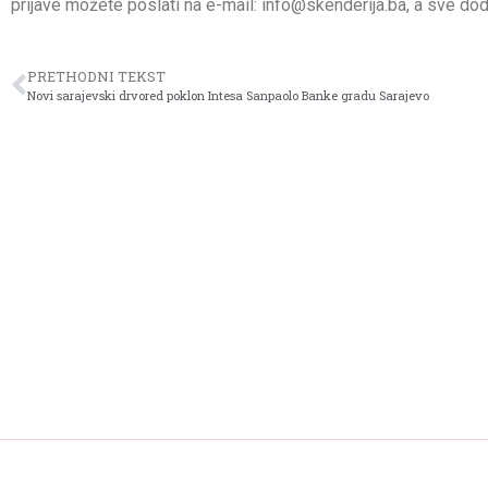
prijave možete poslati na e-mail: info@skenderija.ba, a sve do
PRETHODNI TEKST
Novi sarajevski drvored poklon Intesa Sanpaolo Banke gradu Sarajevo