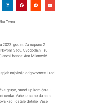
eška Tema.
 u 2022. godini. Za nepune 2
” u Novom Sadu. Ovogodišnji su
lanovi benda: Ana Milanović,
pjeh najbitnija odgovornost i rad.
ičke grupe, stand-up komičare i
vni centar. Vaše je samo da nam
dova kao i ostale detalje. Vaše