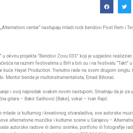
 „Alternativni centar“ nastupaju mladi rock bendovi Post Rem i T
u okviru projekta “Bendovi Zovu 033” koji je uspješno realiziran
učešća na raznim festivalima u BiH a bili su i na festivalu “Takt
 kuće Hayat Production. Trenutno rade na svom drugom singlu. Č
ndo. Mentor benda je multiinstrumentalista, Ernad Bihorac.
anje i svoj napredak svakim novim nastupom. Smatraju da je za us
na gitara – Bakir Salihović (Bake), vokal – Ivan Rajić.
 mlade iz kulturnog i kreativnog stvaralaštva, sve autorske muz
ove alternativne muzičke i kulturne scene u Sarajevu – Alternati
 vaše autorske radove ili demo snimke, portfolio ili fotografije ra