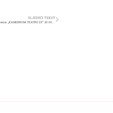
SLJEDEĆI TEKST
Općina Centar Sarajevo nastavlja podršku kulturnim ustanovama: „KAMERNOM TEATRU 55“ 20.000 KM