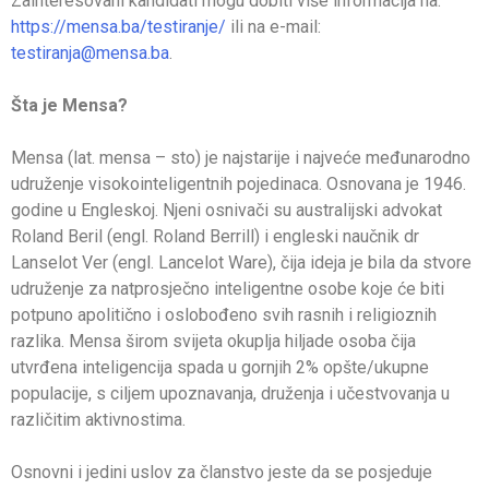
Zainteresovani kandidati mogu dobiti više informacija na:
https://mensa.ba/testiranje/
ili na e-mail:
testiranja@mensa.ba
.
Šta je Mensa?
Mensa (lat. mensa – sto) je najstarije i najveće međunarodno
udruženje visokointeligentnih pojedinaca. Osnovana je 1946.
godine u Engleskoj. Njeni osnivači su australijski advokat
Roland Beril (engl. Roland Berrill) i engleski naučnik dr
Lanselot Ver (engl. Lancelot Ware), čija ideja je bila da stvore
udruženje za natprosječno inteligentne osobe koje će biti
potpuno apolitično i oslobođeno svih rasnih i religioznih
razlika. Mensa širom svijeta okuplja hiljade osoba čija
utvrđena inteligencija spada u gornjih 2% opšte/ukupne
populacije, s ciljem upoznavanja, druženja i učestvovanja u
različitim aktivnostima.
Osnovni i jedini uslov za članstvo jeste da se posjeduje