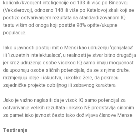
količnik/kvocijent inteligencije od 133 ili više po Bineovoj
(Vekslerovoj), odnosno 148 ili više po Katelovoj skali koji se
postiže ostvarivanjem rezultata na standardizovanom IQ
testu višim od onoga koji postiže 98% opšte/ukupne
populacije.
Iako u javnosti postoji mit o Mensi kao udruženju ‘genijalaca’
ili ‘izuzetnih intelektualaca’, u realnosti je stvar bitno drugačija
jer kroz udruženje osobe visokog IQ samo imaju mogućnost
da upoznaju osobe sličnih potencijala, da se s njima druže,
razmjenjuju ideje i iskustva, i ukoliko žele, da pokreću
zajedničke projekte ozbiljnog ili zabavnog karaktera.
Jako je važno naglasiti da je visok IQ samo potencijal za
ostvarivanje velikih rezultata i nikako NE predstavlja sinonim
za pamet iako javnost često tako doživljava članove Mense.
Testiranje