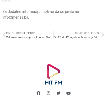
dana.
Za dodatne informacije molimo da se javite na:
info@mensa.ba.
PRETHODNI TEKST
SLJEDEĆI TEKST
Veliko interesovanje za koncert Kultur Shocka u Domu mladih, limitiran broj ulaznica u pretprodaji!
Od 12. do 17. aprila u Skenderiji 34. Međunarodni sajam knjiga i učila