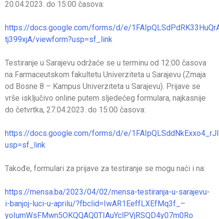
20.04.2023. do 15:00 časova:
https://docs.google.com/forms/d/e/1FAIpQLSdPdRK33HuQ
tj399xjA/viewform?usp=sf_link
Testiranje u Sarajevu održaće se u terminu od 12:00 časova
na Farmaceutskom fakultetu Univerziteta u Sarajevu (Zmaja
od Bosne 8 – Kampus Univerziteta u Sarajevu). Prijave se
vrše isključivo online putem sljedećeg formulara, najkasnije
do četvrtka, 27.04.2023. do 15:00 časova:
https://docs.google.com/forms/d/e/1FAIpQLSddNkExxo4
usp=sf_link
Takođe, formulari za prijave za testiranje se mogu naći i na:
https://mensa.ba/2023/04/02/mensa-testiranja-u-sarajevu-
i-banjoj-luci-u-aprilu/?fbclid=IwAR1EeffLXEfMq3f_–
yoIumWsFMwn5OKQQAQ0TIAuYclPVjRSQD4y07m0Ro