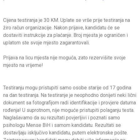
Cijena testiranja je 30 KM. Uplate se vrše prije testiranja na
žiro račun organizacije. Nakon prijave, kandidatu će se
dostaviti instrukcije za plaćanje. Broj mjesta je ograničen i
uplatom ste svoje mjesto zagarantovali.
Prijava na licu mjesta nije moguća, zato rezervišite svoje
mjesto na vrijeme!
Testiranju mogu pristupiti samo osobe starije od 17 godina
na dan testiranja. Na testiranje je neophodno donijeti neki lični
dokument sa fotografijom radi identifikacije i provjere datuma
rođenja! U suprotnom, nije moguće pristupiti polaganju testa.
Naglašavamo da su rezultati povjerljivi i poznati samo
psihologu Mense BiH i samom kandidatu. Rezultati se
dostavljaju isključivo kandidatu, putem elektronske pošte.