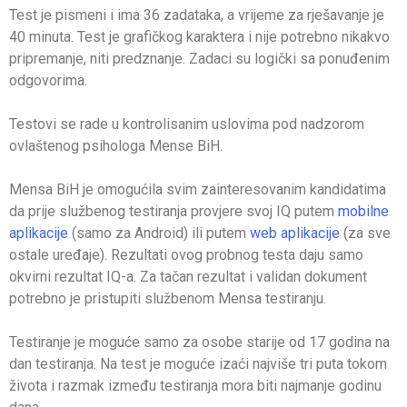
Test je pismeni i ima 36 zadataka, a vrijeme za rješavanje je
40 minuta. Test je grafičkog karaktera i nije potrebno nikakvo
pripremanje, niti predznanje. Zadaci su logički sa ponuđenim
odgovorima.
Testovi se rade u kontrolisanim uslovima pod nadzorom
ovlaštenog psihologa Mense BiH.
Mensa BiH je omogućila svim zainteresovanim kandidatima
da prije službenog testiranja provjere svoj IQ putem
mobilne
aplikacije
(samo za Android) ili putem
web aplikacije
(za sve
ostale uređaje). Rezultati ovog probnog testa daju samo
okvirni rezultat IQ-a. Za tačan rezultat i validan dokument
potrebno je pristupiti službenom Mensa testiranju.
Testiranje je moguće samo za osobe starije od 17 godina na
dan testiranja. Na test je moguće izaći najviše tri puta tokom
života i razmak između testiranja mora biti najmanje godinu